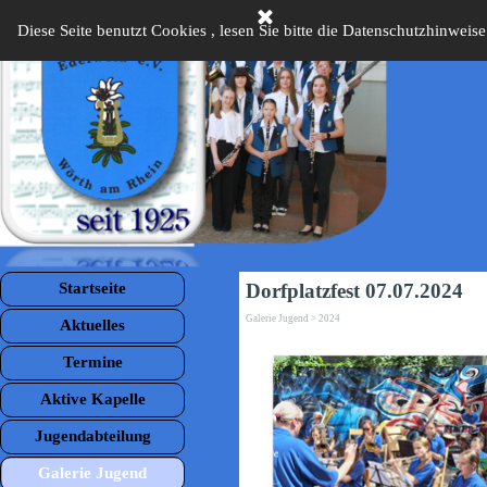
Direkt zum Seiteninhalt
Diese Seite benutzt Cookies , lesen Sie bitte die Datenschutzhinweise
Menü überspringen
Startseite
Dorfplatzfest 07.07.2024
Galerie Jugend > 2024
Aktuelles
Termine
Aktive Kapelle
Jugendabteilung
Galerie Jugend
▼