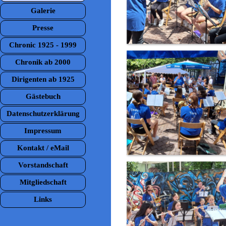
Galerie
▼
Presse
Chronic 1925 - 1999
Chronik ab 2000
Dirigenten ab 1925
Gästebuch
Datenschutzerklärung
Impressum
Kontakt / eMail
Vorstandschaft
Mitgliedschaft
Links