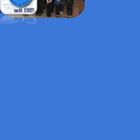
Info@mv-edelweiss-woerth.de
http://mv-edelweiss-wörth.de/
Zurück zum Seiteninhalt