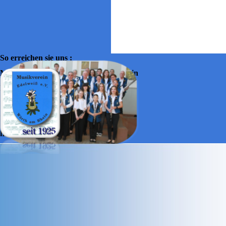
So erreichen sie uns :
Musikverein Edelweiss Wörth am Rhein
Halslache 30
76744 Wörth am Rhein
Info@mv-edelweiss-woerth.de
http://mv-edelweiss-wörth.de/
Zurück zum Seiteninhalt