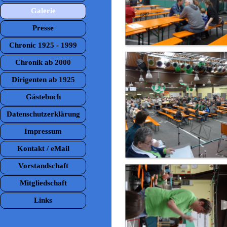
Galerie
▼
Presse
Chronic 1925 - 1999
Chronik ab 2000
Dirigenten ab 1925
Gästebuch
Datenschutzerklärung
Impressum
Kontakt / eMail
Vorstandschaft
Mitgliedschaft
Links