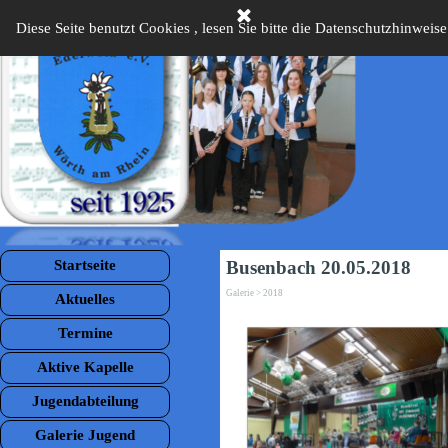
Direkt zum Seiteninhalt
Diese Seite benutzt Cookies , lesen Sie bitte die Datenschutzhinweise
Menü überspringen
Startseite
Busenbach 20.05.2018
Galerie > 2018
Aktuelles
Termine
Aktive Kapelle
Jugendabteilung
Galerie Jugend
▼